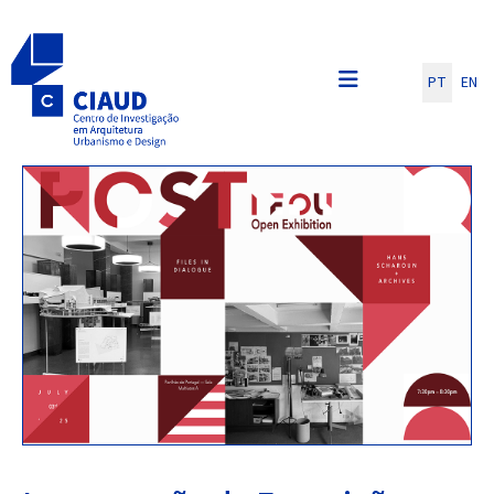
Escolha o seu id
PT
EN