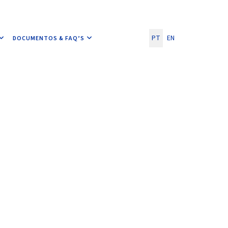
Escolha o seu idioma
PT
EN
DOCUMENTOS & FAQ’S