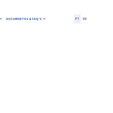
Escolha o seu idioma
PT
EN
DOCUMENTOS & FAQ’S